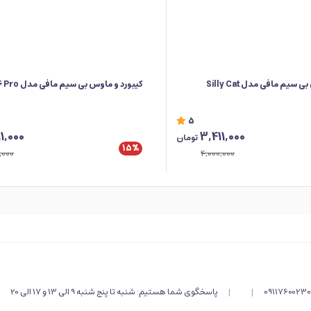
سیم مافی مدل Silly Cat
کیبورد و ماوس بی سیم مافی مدل Mofii 666 Pro
5
1,000
3,411,000
تومان
15%
,000
4,000,000
09117600230
|
|
پاسخگوی شما هستیم: شنبه تا پنج شنبه 9 الی 13 و 17 الی 20