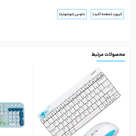
کیبورد (صفحه کلید)
ماوس (موشواره)
محصولات مرتبط