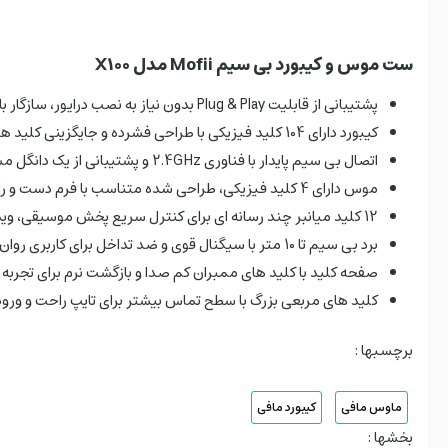
ست موس و کیبورد بی سیم Mofii مدل X100
پشتیبانی از قابلیت Plug & Play بدون نیاز به نصب درایور، سازگار با Windows XP/7/8/10 ،Mac و Android
کیبورد دارای 104 کلید فیزیکی با طراحی فشرده و جایگزینی کلید های کم استفاده با ترکیب های چند منظوره
اتصال بی سیم پایدار با فناوری 2.4GHz و پشتیبانی از یک دانگل مشترک برای موس و کیبورد
موس دارای 4 کلید فیزیکی، طراحی شده متناسب با فرم دست و راحتی بیشتر در استفاده طولانی
12 کلید میانبر چند رسانه ای برای کنترل سریع پخش موسیقی، ویدئو و کاربری های روزمره
برد بی سیم تا 10 متر با سیگنال قوی و ضد تداخل برای کاربری روان در محیط‌ های مختلف
صفحه کلید با کلید های ممبران کم صدا و بازگشت نرم برای تجربه تا
کلید های مربعی بزرگ با سطح تماس بیشتر برای تایپ راحت و ورو
برچسبها :
ماوس مافی
کیبورد مافی
بخشها :