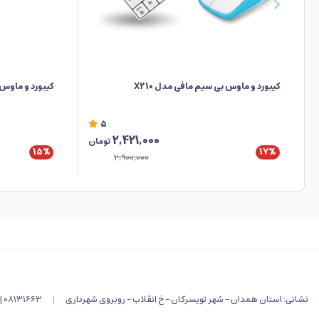
کیبورد و ماوس بی سیم مافی مدل X210
کیبورد و ماوس بی 
5
2,421,000
تومان
15%
17%
2,900,000
نشانی: استان همدان - شهر تویسرکان - خ انقلاب - روبروی شهرداری
|
08131663 |