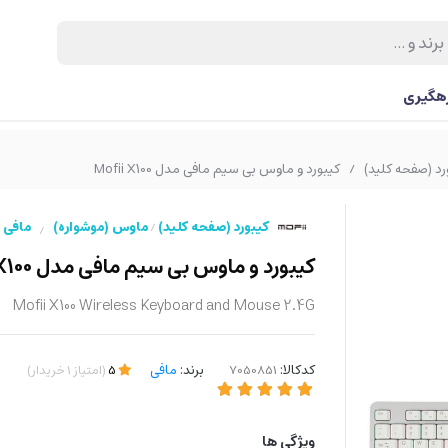
رهگیری
رد (صفحه کلید)
کیبورد و ماوس بی سیم مافی مدل Mofii X100
/
کیبورد (صفحه کلید)
ماوس (موشواره)
مافی
/
/
کیبورد و ماوس بی سیم مافی مدل Mofii X100
Mofii X100 Wireless Keyboard and Mouse 2.4G
کدکالا:
برند:
مافی
5
(
امتیاز
1
خریدار
)
ویژگی ها