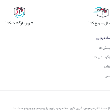
ال سریع کالا
۷ روز بازگشت کالا
شتریان
رسش‌ها
زگرداندن کالا
فاده
صی
ز جمله انکر، بیسوس، گرین لاین، مک دودو، پاورولوژی، یسیدو و پرودو است. ما