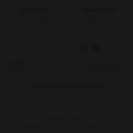
خرید از جانبی موبی
خدمات مشتریان
نحوه ثبت سفارش
پاسخ به پرسش‌ها
رویه ارسال سفارش
رویه‌های بازگرداندن کالا
شیوه‌های پرداخت
شرایط استفاده
شماره حساب ها
حریم خصوصی
ارسال
جانبی موبی، همه چیز برای موبایل شما!
جانبی موبی، واردکننده مستقیم و نماینده رسمی برندهای معتبر لوازم جانبی موبایل از
جمله انکر، بیسوس، گرین لاین، مک دودو، پاورولوژی، یسیدو و پرودو است. ما
مجموعه‌ای کامل از لوازم جانبی موبایل شامل قاب‌های
نمایش بیشتر
09117600230
08131663 |
نشانی: استان همدان - شهر تویسرکان - خ انقلاب - روبروی شهرداری