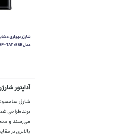
شارژر دیواری مشا
مدل EP-TA20EBE
آداپتور شار
شارژر سامسونگ 
برند طراحی شده
می‌رسند و محبوب
بالاتری در مقا