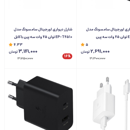
اری اورجینال سامسونگ مدل
شارژر دیواری اورجینال سامسونگ مدل
پین
EP-T4510 توان 45 وات سه پین با کابل
تایپ سی
4.33
5
3,141,000
2,691,000
تومان
تومان
16%
3,750,000
3,300,000