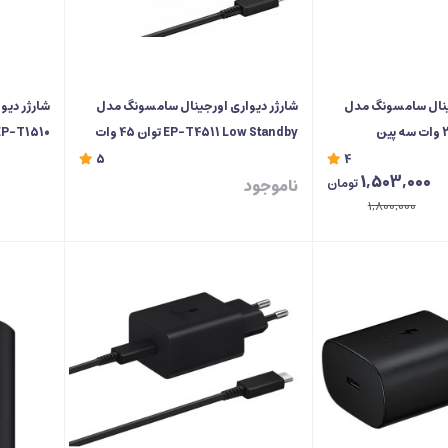
ینال سامسونگ مدل
شارژر دیواری اورجینال سامسونگ مدل
شارژر دیو
EP-T4511 Low Standby توان 45 وات
سه پین با کابل تایپ سی
سر تایپ سی 1 م
5
4
1,503,000
ناموجود
تومان
1,800,000