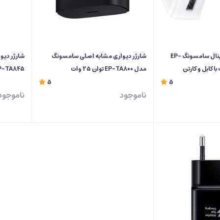
شارژر دیواری اورجینال سامسونگ EP-
شارژر دیواری مشابه اصلی سامسونگ
شارژر دیو
مدل EP-TA800 توان 25 وات
EP-TA845 با کابل تایپ سی توان
5
5
ناموجود
ناموجود