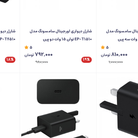
ینال سامسونگ مدل
شارژر دیواری اورجینال سامسونگ مدل
شارژر دیو
EP-T1510 توان 15 وات دو پین
EP-T4510 توان 45 وات سه 
5
5
792,000
810,000
تومان
تومان
18%
19%
980,000
1,000,000