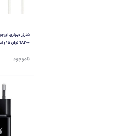
TA200 توان 15 وات با کابل و کارتن
ناموجود