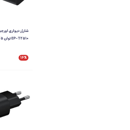
شارژر دیواری اورج
EP-T2510 توان 25 وات سه پین
16%