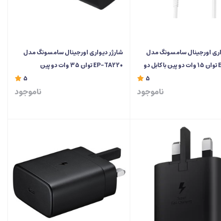
اری اورجینال سامسونگ مدل
شارژر دیواری اورجینال سامسونگ مدل
EP-T1510 توان 15 وات دو پین با کابل دو
EP-TA220 توان 35 وات دو پین
تری
5
5
ناموجود
ناموجود