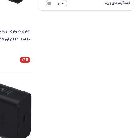
فقط آیتم‌های ویژه
خیر
شارژر دیواری اورج
EP-T1510 توان 15 وات سه پین
19%