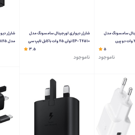
ینال سامسونگ مدل
شارژر دیواری اورجینال سامسونگ مدل
شارژر دی
EP-T4510 توان 45 وات با کابل تایپ سی
مدل EP-TA845 توان 45 وات
3.5
5
ناموجود
ناموجود