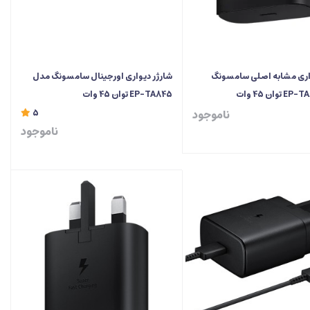
واری مشابه اصلی سامسونگ
شارژر دیواری اورجینال سامسونگ مدل
EP-TA845 توان 45 وات
ناموجود
5
ناموجود