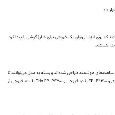
ر داد:
 که روی آنها می‌توان یک خروجی برای شارژ گوشی را پیدا کرد.
مله هستند.
 ساعت‌های هوشمند طراحی شده‌اند و بسته به مدل می‌توانند تا
چند دستگاه را هم به صورت هم‌زمان شارژ کنند. EP-P1300 و EP-N5200 با یک خروجی، EP-P4300 با دو خروجی و Trio EP-P6300 با سه خروجی از