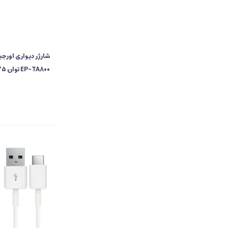
شارژر دیواری اورج
EP-TA800 توان 25 وات دو پین