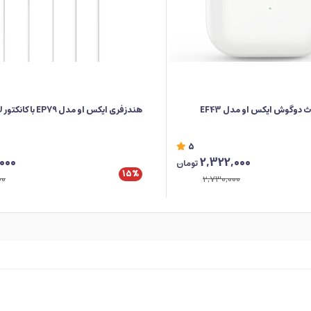
 دوگوش ایکس او مدل EF43
هندزفری ایکس او مدل EP79 با کانکتور لایتنینگ
5
,000
2,322,000
تومان
15%
00
2,730,000