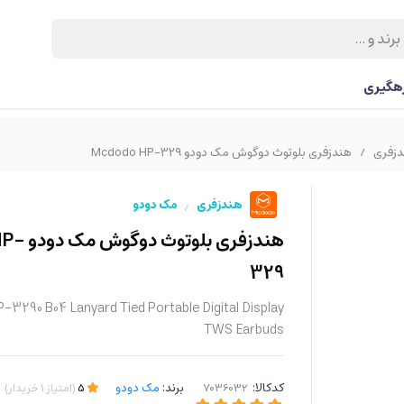
رهگیری
زفری
هندزفری بلوتوث دوگوش مک دودو Mcdodo HP-329
/
هندزفری
مک دودو
/
هندزفری ب
329
3290 B04 Lanyard Tied Portable Digital Display
TWS Earbuds
کدکالا:
برند:
مک دودو
5
(
امتیاز
1
خریدار
)