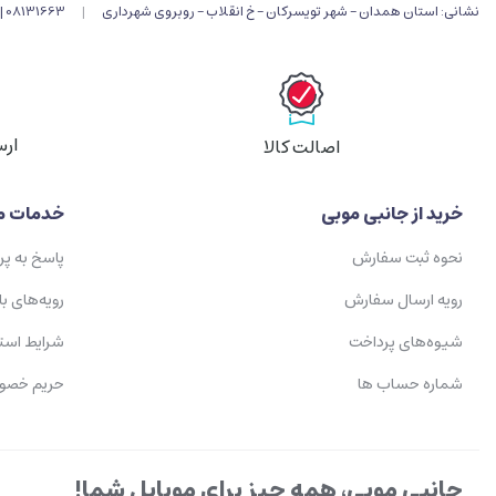
نشانی: استان همدان - شهر تویسرکان - خ انقلاب - روبروی شهرداری
|
08131663 |
ارس
اصالت کالا
خرید از جانبی موبی
خدمات م
نحوه ثبت سفارش
پاسخ به پ
رویه ارسال سفارش
رویه‌های با
شیوه‌های پرداخت
شرایط است
شماره حساب ها
حریم خصو
جانبی موبی، همه چیز برای موبایل شما!