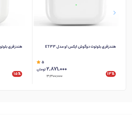
هندزفری بلوتوث دوگوش ایکس او مدل ET33
هندزفری بلوتوث
5
2,871,000
تومان
15%
13%
3,300,000