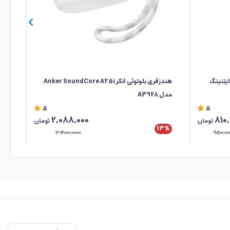
هندزفری بلوتوثی انکر Anker SoundCore A25i
مدل A3948
2
5
5
2,088,000
810
تومان
تومان
13%
5%
2,400,000
950,0