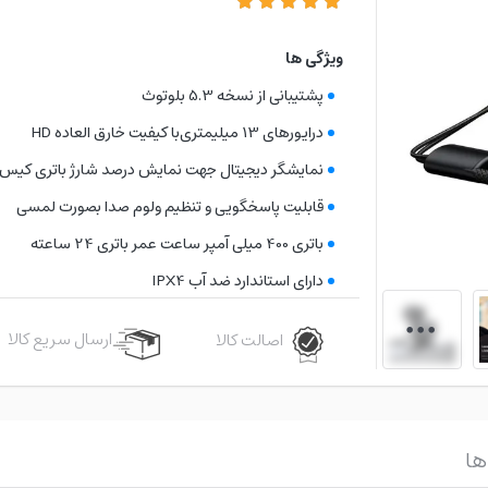
ویژگی ها
پشتیبانی از نسخه 5.3 بلوتوث
درایورهای 13 میلیمتری
با كيفيت خارق العاده HD
نمایشگر دیجیتال جهت نمایش درصد شارژ باتری کیس
قابليت پاسخگويی و تنظیم ولوم صدا بصورت لمسی
باتری 400 میلی آمپر ساعت عمر باتری 24 ساعته
دارای استاندارد ضد آب IPX4
ارسال سریع کالا
اصالت کالا
ها