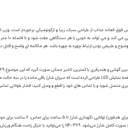
دو HP-329 با درایورهای 13 میلیمتری با بيس فوق العاده جذاب از طراحی سبک، زیبا و ارگونومیک
ضوح و طبیعی بودن ارتباط چهره به چهره باشد. هر مکالمه ای واضح و قابل
ا L هندزفری ضربه بزنید تا به سیری متصل شوید و یا تماس های خود را قطع و وصل کنید؛ فش