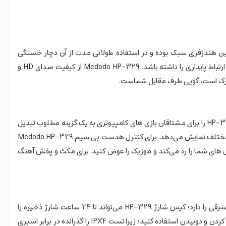
ی برخوردار است. وزن این هندزفری سبک بوده و در استفاده طولانی مدت از آن دچار خستگی
نشوید. هندزفری HP-329 برند مک دودو از بلوتوث نسخه 5.3 پشتیبانی می کند و می تواند به خوبی با هر دستگاهی جفت شود و تا فاصله 10 متر ارتباط پایداری را داشته باشد. Mcdodo HP-329 از کیفیت صدای HD و
 درک است، گویی طرف مقابل شماست.
بهره گیری از بلوتوث نسخه 5.3 باعث شده است انتقال داده های صوتی بین گوشی و هندزفری با کمترین تاخیر ممکن صورت گیرد که این موضوع HP-329 را برای مشتاقان بازی های کامپیوتری به یک گزینه مطلوب تبدیل
کرده است. هدست مک دودو برای نمایش دادن میزان شارژ باتری یک صفحه نمایش LED طراحی کرده است که میزان شارژ باقی مانده را در سه حالت مختلف نمایش می‌دهد. برای کنترل هدست بی سیم Mcdodo HP-329
ار طولانی تماس های شما را رد می‌کند و موزیک را عوض کنید. برای مکث و پخش آهنگ
هندزفری Mcdodo HP-329 با باتری 400 میلی آمپری (70 میلی آمپر برای هدفون) توانایی نگهداری شارژ تا 5 ساعت برای تماس، 6 ساعت برای موسیقی را دارد؛ کیس شارژ HP-329 می‌تواند تا 24 ساعت شارژ ذخیره را
نگهداری کند. رابط شارژر آن تایپ‌سی بوده و در عرض یک ساعت و نیم به صورت کامل شارژ می‌شود. HP-329 را می‌توانید با خیال راحت هنگام ورزش کردن و دوییدن استفاده کنید؛ زیرا تست IPX4 را گذرانده در برابر اسپری