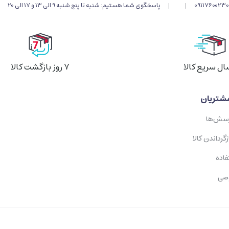
09117600230
|
|
پاسخگوی شما هستیم: شنبه تا پنج شنبه 9 الی 13 و 17 الی 20
ال سریع کالا
۷ روز بازگشت کالا
شتریان
رسش‌ها
زگرداندن کالا
فاده
صی