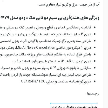
آب از هر جهت، عرق و گردو غبار مقاوم است.
ویژگی های هندزفری بی سیم دو تایی مک دودو مدل HP-329
قابليت پاسخگويي تماس و قطع و وصل و تغییر ترک موسیقی و 
دارای 3 سایز مختلف کوچک، متوسط، بزرگ سرپوش سیلیکونی جهت راحتی قرارگرفتن در لاله گوش افراد مختلف
طراحی سه بعدی ارگونومیک متناسب با گوش افراد، بدون احساس 
دارای 2 میکروفون داخلی Mic AI Noise Cancellation، پخش موسيقي با كيفيت خارق العاده
راحتی فوق العاده به هنگام فعاليت هاي روزانه مانند پیاده‌روی، د
دارای درایور به قطر 13 میلیمتر با بيس فوق العاده جذاب
سازگاری با بلوتوث وروژن 5.3 بسیار سریع و بدون تاخیر و مصرف باتری پایین
طراحی درب کیس پله ای بسیار هوشمندانه جهت باز کردن راحت 
دارای گواهینامه سلامت و ایمنی CE/ RoHs/ FCC
برچسبها :
هدفون، هدست و هندزفری مک دودو