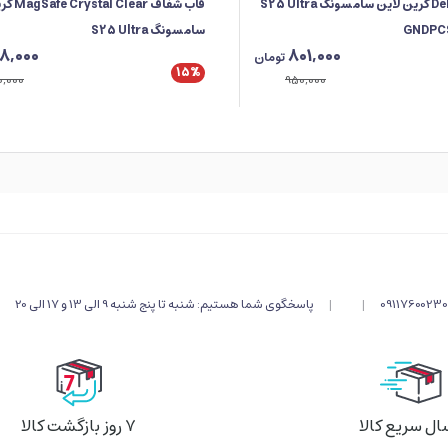
قاب Delgado PC گرین لاین سامسونگ S25 Ultra
قاب شفاف ar
سامسونگ S25 Ultra
78,000
801,000
تومان
15%
0,000
950,000
09117600230
|
|
پاسخگوی شما هستیم: شنبه تا پنج شنبه 9 الی 13 و 17 الی 20
ال سریع کالا
۷ روز بازگشت کالا