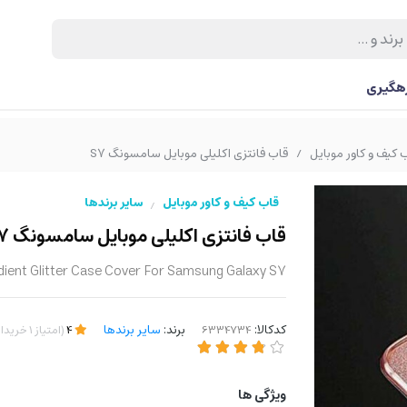
رهگیری
 کیف و کاور موبایل
قاب فانتزی اکلیلی موبایل سامسونگ S7
/
قاب کیف و کاور موبایل
سایر برندها
/
قاب فانتزی اکلیلی موبایل سامسونگ S7
dient Glitter Case Cover For Samsung Galaxy S7
کدکالا:
برند:
سایر برندها
4
(
امتیاز
1
خریدار
ویژگی ها