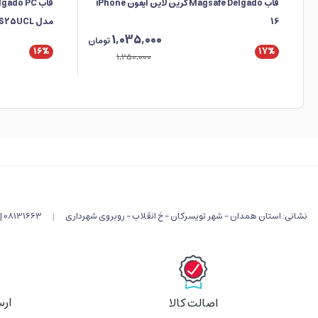
قاب Magsafe Delgado گرین لاین آیفون iPhone
16
مدل GNDPCS25UCL
1,035,000
تومان
16%
17%
1,250,000
نشانی: استان همدان - شهر تویسرکان - خ انقلاب - روبروی شهرداری
|
08131663 |
ارس
اصالت کالا