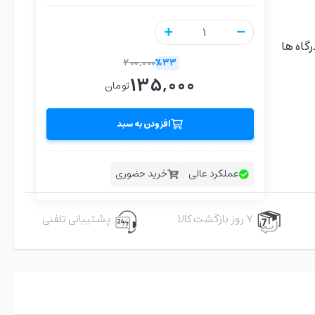
گاه ها
200,000
%33
135,000
تومان
افزودن به سبد
عملکرد عالی
خرید حضوری
۷ روز بازگشت کالا
پشتیبانی تلفنی