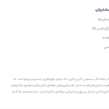
شتریان
رسش‌ها
زگرداندن کالا
فاده
صی
ز جمله انکر، بیسوس، گرین لاین، مک دودو، پاورولوژی، یسیدو و پرودو است. ما
یت، شارژرهای فست شارژ، هندزفری‌های حرفه‌ای، کابل‌های بادوام و دیگر لوازم
لاین آسان، ارسال سریع و پشتیبانی حرفه‌ای را تجربه کنید. با ما، همیشه یک قدم