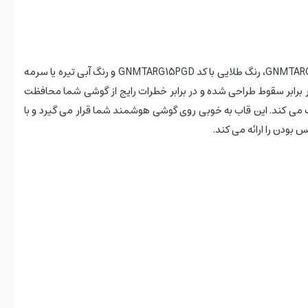
قاب Matte Air Guard Ultra Slim Magsafe گرین لاین آیفون iPhone 15 Pro در چهار رنگ مشکی با کد GNMTARG15PBK، رنگ نقره ایی با کد GNMTARG15PSL، رنگ طلایی با کد GNMTARG15PGD و رنگ آبی تیره یا سرمه
ت شدید در برابر سقوط طراحی شده و در برابر خطرات رایج از گوشی شما محافظت
فظ لنز شما کمک می کند. این قاب به خوبی روی گوشی هوشمند شما قرار می گیرد و با
بودن را ارائه می کند.