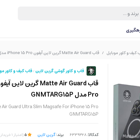
رهگیری
 کیف و کاور موبایل
قاب Matte Air Guard گرین لاین آیفون iPhone 15 Pro مدل GNMTARG15P
/
قاب و کاور گوشی گرین لاین
قاب کیف و کاور مو
/
Pro مدل GNMTARG15P
 Air Guard Ultra Slim Magsafe For iPhone 15 Pro
GNMTARG15P
کدکالا:
برند:
گرین لاین
5
(
امتیاز
1
خریدار
)