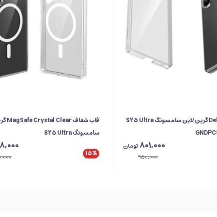
قاب Delgado PC گرین لاین سامسونگ S25 Ultra
قاب شفاف ar
سامسونگ S25 Ultra
78,000
801,000
تومان
15%
0,000
950,000