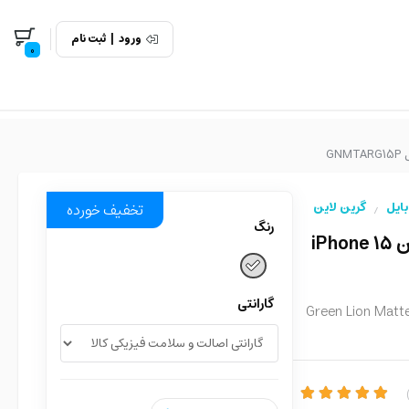
ورود
|
ثبت نام
0
بایل
گرین لاین
تخفیف خورده
/
رنگ
قاب Matte Air Guard گرین لاین آیفون iPhone 15
گارانتی
Green Lion Matte