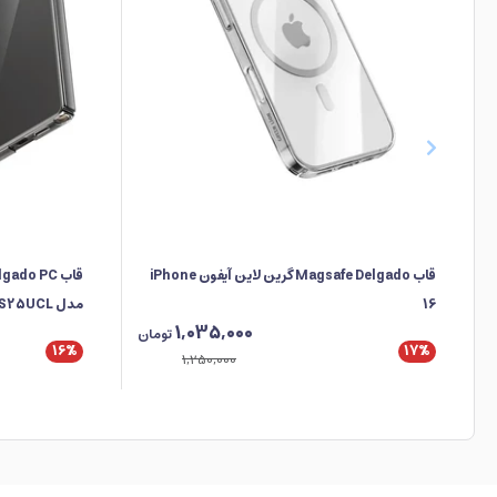
قاب Magsafe Delgado گرین لاین آیفون iPhone
16
مدل GNDPCS25UCL
1,035,000
تومان
16%
17%
1,250,000