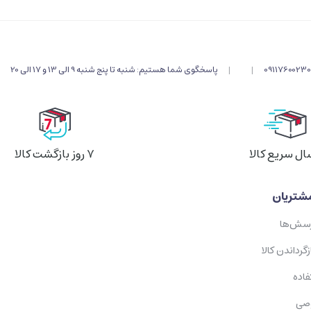
09117600230
|
|
پاسخگوی شما هستیم: شنبه تا پنج شنبه 9 الی 13 و 17 الی 20
ال سریع کالا
۷ روز بازگشت کالا
شتریان
رسش‌ها
زگرداندن کالا
فاده
صی