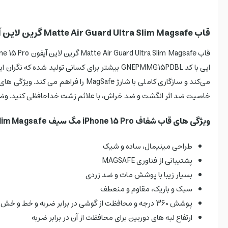
قاب Matte Air Guard Ultra Slim Magsafe گرین لاین آیفون iPhone 15 Pro
ایی با کد GNEPMMG15PDBL بیشتر برای کسانی ت
می‌کند و سازگاری کاملی با شارژ e
خاصیت ضد اثر انگشت و ضد خراش، با علائم زشت خداحافظی کنید. وضوح ای
ویژگی‌ های قاب شفاف iPhone 15 Pro مگ سیف Green Lion Matte Air Guard Ultra Slim Magsafe
طراحی مینیمال، ساده و شیک
پشتیبانی از فناوری MAGSAFE
بسیار زیبا با پوشش مات و ضد زردی
سبک و باریک، مقاوم و منعطف
پوشش 360 درجه و محافظت از گوشی در برابر ضربه و خط و خش
ارتفاع لبه های دوربین برای محافظت از آن در برابر ضربه