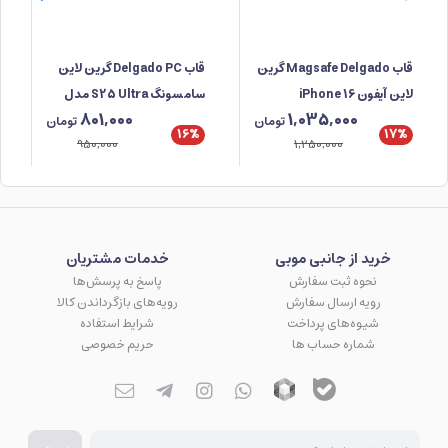
قاب Magsafe Delgado گرین
قاب Delgado PC گرین لاین
لاین آیفون iPhone 16
سامسونگ S25 Ultra مدل
801,000
1,035,000
GNDPCS25UCL
تومان
تومان
16%
17%
950,000
1,250,000
خرید از جانبی موبی
خدمات مشتریان
نحوه ثبت سفارش
پاسخ به پرسش‌ها
رویه ارسال سفارش
رویه‌های بازگرداندن کالا
شیوه‌های پرداخت
شرایط استفاده
شماره حساب ها
حریم خصوصی