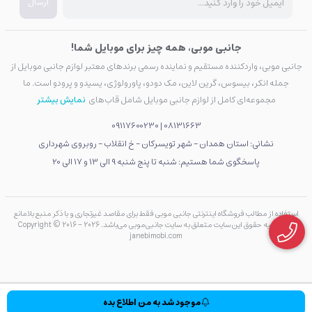
ارسال
جانبی موبی، همه چیز برای موبایل شما!
جانبی موبی، واردکننده مستقیم و نماینده رسمی برندهای معتبر لوازم جانبی موبایل از
جمله انکر، بیسوس، گرین لاین، مک دودو، پاورولوژی، یسیدو و پرودو است. ما
مجموعه‌ای کامل از لوازم جانبی موبایل شامل قاب‌های
نمایش بیشتر
09117600230
08131663 |
نشانی: استان همدان - شهر تویسرکان - خ انقلاب - روبروی شهرداری
پاسخگوی شما هستیم: شنبه تا پنج شنبه 9 الی 13 و 17 الی 20
استفاده از مطالب فروشگاه اینترنتی جانبی موبی فقط برای مقاصد غیرتجاری و با ذکر منبع بلامانع
است. کلیه حقوق این سایت متعلق به سایت جانبی‌موبی می‌باشد. Copyright © 2016 - 2026
janebimobi.com
موجود شد به من اطلاع بده