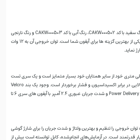
کابل شارژ 12 وات یو اس بی به لایتنینگ بیسوس کول پلی مدل CB000044 طول 2 متر را در چهار رنگ تولید کرده که رنگ مشکی با کد CAKW000501، رنگ سفید با کد CAKW000502، رنگ آبی با کد CAKW000503 و رنگ نارنجی
با کد CAKW000507 نشان داده می شود. این کابل با توجه به کیفیت ساخت و برند معتبر و پشتیبانی از شارژ سریع 2.4 آمپر و روکشی از TPE دو لایه یکی از بهترین گزینه ها برای آیفون شما است. توان خروجی آن به 12 وات
ه استفاده از TPE در 2 لایه در روکش کابل Coolplay CAKW000502 که شامل یک روکش شفاف نیز می باشد. پوشش این کابل با ضخامت 6 میلی متری خود از سایر همتایان خود بسیار متمایز است و یک سری تست
های دوام را پشت سر گذاشته که مقاومت آن را در برابر سایش و پارگی ثابت کرده است. علاوه بر این، کانکتور از آلیاژ روی ساخته شده و از مقاومت بالایی در برابر اکسیداسیون و فشار برخوردار است. وجود یک بند Velcro
نگهداری کابل را آسان می کند. این کابل آیفونی سری Coolplay برند بیسوس با طول 200 سانتی متر و توان خروجی 12 وات به همراه پشتیبانی از فناوری Power Delivery و شدت جریان عبوری 2.4 آمپر با آیفون های سری 6 تا
وان خروجی را تنظیم و بهترین ولتاژ و شدت جریان را برای شارژ گوشی
یار قدرتمند است. در آزمایش‌های انجام‌شده، کابل توانسته است بیش از