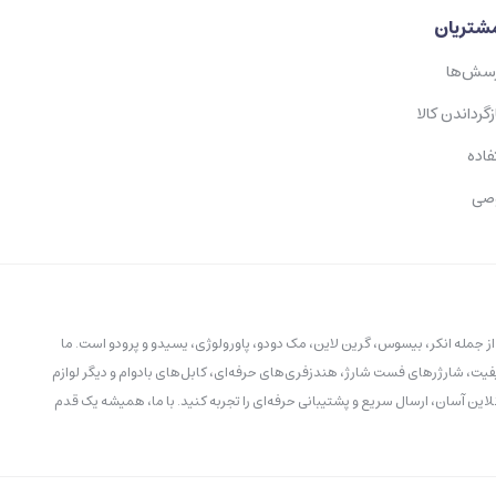
شتریان
رسش‌ها
زگرداندن کالا
فاده
صی
ز جمله انکر، بیسوس، گرین لاین، مک دودو، پاورولوژی، یسیدو و پرودو است. ما
یت، شارژرهای فست شارژ، هندزفری‌های حرفه‌ای، کابل‌های بادوام و دیگر لوازم
لاین آسان، ارسال سریع و پشتیبانی حرفه‌ای را تجربه کنید. با ما، همیشه یک قدم