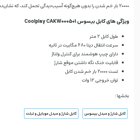
20000 بار خم شدن را بدون هیچ‌گونه آسیب‌دیدگی تحمل کند، که نشان‌دهنده‌ی مقاومت بالا و طول عمر طولانی آن است.
ویژگی های کابل بیسوس Coolplay CAKW000501
طول کابل 2 متر
سرعت انتقال دیتا 480 مگابیت در ثانیه
دارای چیپ هوشمند برای کنترل ولتاژ
قابلیت خنک نگه داشتن موقع شارژ
تست 20000 بار خم شدن کابل
توان خروجی 12 وات
بخشها :
کابل شارژ و مبدل بیسوس
کابل شارژ و مبدل موبایل و تبلت