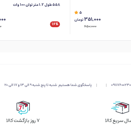
558 طول 1.2 متر توان 100 وات
5
000
351,000
تومان
16%
0
450,000
09117600230
|
|
پاسخگوی شما هستیم: شنبه تا پنج شنبه 9 الی 13 و 17 الی 20
ال سریع کالا
۷ روز بازگشت کالا