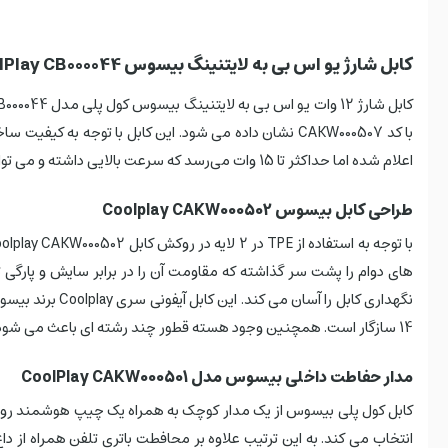
کابل شارژ یو اس بی به لایتنینگ بیسوس CoolPlay CB000044 طول 2 متر
اعلام شده اما حداکثر تا 15 وات می‌رسد که سرعت بالایی داشته و می تواند گوشی و وسایل دیگر شما را که دارای درگاه لایتنینگ هستند با سرعت بالا شارژ نماید.
طراحی کابل بیسوس Coolplay CAKW000502
14 سازگار است. همچنین وجود هسته قطور چند رشته ای باعث می شود کابل قادر به انتقال داده با سرعت 480 مکابیت بر ثانیه بین PC و آیفون باشد.
مدار حفاطت داخلی بیسوس مدل CoolPlay CAKW000501
کابل کول پلی بیسوس از یک مدار کوچک به همراه یک چیپ هوشمند روی کا
انتخاب می کند. به این ترتیب علاوه بر محافطت باتری تلفن همراه از دا