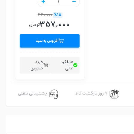
420,000
%15
357,000
تومان
افزودن به سبد
عملکرد
خرید
عالی
حضوری
۷ روز بازگشت کالا
پشتیبانی تلفنی