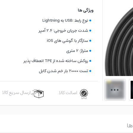
ویژگی ها
نوع رابط: USB به Lightning
شدت جریان خروجی: 2.4 آمپر
سازگار با: گوشی های iOS
متراژ: 2 متری
روکش ساخته شده از TPE انعطاف پذیر
تست 20000 بار خم شدن کابل
ارسال سریع کالا
اصالت کالا
ها