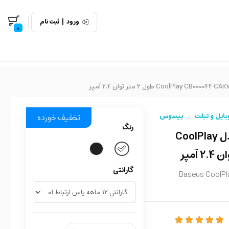
ورود
|
ثبت نام
0
بایل و تبلت
بیسوس
تخفیف خورده
/
رنگ
کابل شارژ USB به لایتنینگ بیسوس مدل CoolPlay
گارانتی
Baseus CoolPla