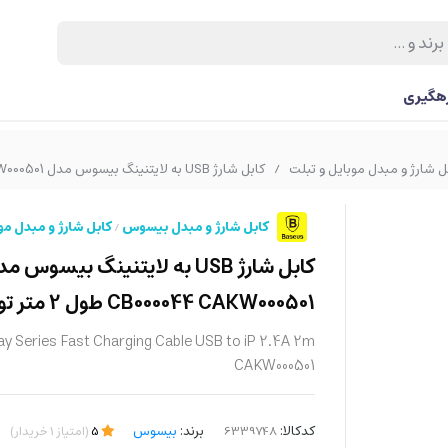
رهگیری
ل شارژ و مبدل موبایل و تبلت
کابل شارژ USB به لایتنینگ بیسوس مدل CoolPlay CB000044 CAKW000501 طول 2 متر توان 2.4 آمپر
/
کابل شارژ و مبدل بیسوس
کابل شارژ و مبدل مو
/
CB000044 CAKW000501 طول 2 متر توان 2.4 آمپر
y Series Fast Charging Cable USB to iP 2.4A 2m
CAKW000501
کدکالا:
برند:
بیسوس
5
(
امتیاز
1
خریدار
)