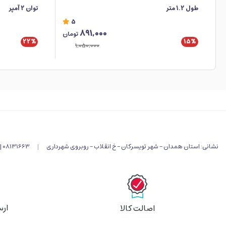
طول 1.2 متر
توان 2 آمپر
5
891,000
تومان
22%
15%
1,050,000
نشانی: استان همدان - شهر تویسرکان - خ انقلاب - روبروی شهرداری
|
08131663 |
ارس
اصالت کالا