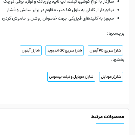
سازگار با انواع گوشی، تبلت، لپ تاپ، پاوربانک و لوازم برقی کوچک
برخوردار از کابلی به طول 1.5 متر، مقاوم در برابر سایش و فشار
مجهز به کلیدهای فیزیکی جهت خاموش روشن و خاموش کردن
برچسبها :
شارژ سریع PD آیفون
شارژ سریع QC اندروید
شارژر آیفون
بخشها :
شارژر موبایل
شارژر موبایل و تبلت بیسوس
محصولات مرتبط