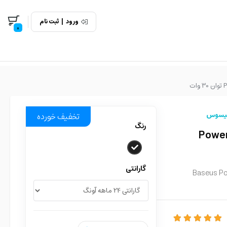
ورود
|
ثبت نام
0
یسوس
تخفیف خورده
رنگ
Power Comb
گارانتی
Baseus P