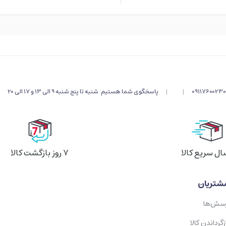
09117600230
|
|
پاسخگوی شما هستیم: شنبه تا پنج شنبه 9 الی 13 و 17 الی 20
ال سریع کالا
۷ روز بازگشت کالا
شتریان
رسش‌ها
زگرداندن کالا