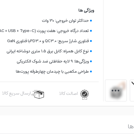
ویژگی ها
حداکثر توان خروجی: 30 وات
تعداد درگاه خروجی: هفت پورت (AC + USB + Type-C)
فناوری شارژ سریع: QC3.0 و PD3.0
با فناوری GaN
نوع کابل همراه: کابل برق 1.5 متری دوشاخه ایرانی
ویژگی‌ها: 9 لایه حفاظتی ضد شوک الکتریکی
طراحی مکعبی با چیدمان چهارطرفه پورت‌ها
ارسال سریع کالا
اصالت کالا
ها