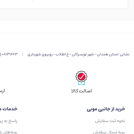
نشانی: استان همدان - شهر تویسرکان - خ انقلاب - روبروی شهرداری
|
08131663 |
ارس
اصالت کالا
خرید از جانبی موبی
خدمات م
نحوه ثبت سفارش
پاسخ به پ
رویه ارسال سفارش
رویه‌های با