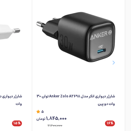
شارژر دیواری انکر مدل Anker Zolo A2698 توان 30
وات دو پین
وات
5
1,845,000
تومان
15%
16%
2,200,000