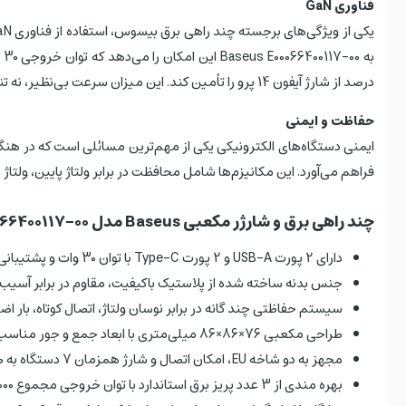
فناوری GaN
درصد از شارژ آیفون 14 پرو را تأمین کند. این میزان سرعت بی‌نظیر، نه تنها برای گوشی‌های هوشمند بلکه برای تبلت‌ها، لپ‌تاپ و سایر دستگاه‌های هوشمند نیز کارآمد است.
حفاظت و ایمنی
فراهم می‌آورد. این مکانیزم‌ها شامل محافظت در برابر ولتاژ پایین، ولتاژ با
چند راهی برق و شارژر مکعبی Baseus مدل E00066400117-00
دارای 2 پورت USB-A و 2 پورت Type-C با توان 30 وات و پشتیبانی از فناوری Power Delivery
جنس بدنه ساخته شده از پلاستیک باکیفیت، مقاوم در برابر آسیب
سیستم حفاظتی چند گانه در برابر نوسان ولتاژ، اتصال کوتاه، بار ا
طراحی مکعبی 76×86×86 میلی‌متری با ابعاد جمع و جور مناسب برای میز کار و سفر
مجهز به دو شاخه EU، امکان اتصال و شارژ همزمان 7 دستگاه به صورت ایمن و پایدار
بهره مندی از 3 عدد پریز برق استاندارد با توان خروجی مجموع 4000 وات