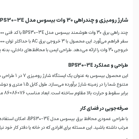
شارژ رومیزی و چندراهی 30 وات بیسوس مدل BPS30-3E
خروجی 30 وات را ارائه می‌دهد. طراحی ایمن با محافظ‌های داخلی، بدنه پلی‌کربنات نسوز و ابعاد جمع و جور، شارژر بیسوس را به انتخابی ایده‌آل تبدیل کرده است.
طراحی و عملکرد BPS30-3E
برابر سقوط و حرارت بالا مقاوم ساخته است. ابعاد مناسب 76×86×86 میلی‌متر و وزن 494 گرم این محصول، جابه‌جایی و استفاده آسان را تضمین می‌نماید.
صرفه‌جویی در فضای کار
با طراحی عمودی محا
مرتب داشته باشید. این مسئله برای افرادی که در خانه یا دفتر کار خود 