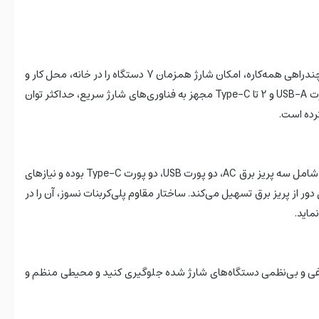
چند راهی برق 30 وات هوشمند بیسوس مدل BPS30-3E با کد فنی E00066400117-00 دارای 2 یو اس بی و 2 تایپ سی و 3 سوکت برق به عنوان یک چندراهی همه‌کاره، امکان شارژ همزمان 7 دستگاه را در خانه، محل کار و
سفر فراهم می‌آورد. این محصول با 3 خروجی برق AC با حداکثر توان 4000 وات برای دستگاه‌های بزرگ مانند یخچال، پلوپز و تلویزیون و همچنین 2 پورت USB-A و 2 تا Type-C مجهز به فناوری‌های شارژ سریع، حداکثر توان
این محصول بیسوس به عنوان یک ایستگاه شارژ رومیزی 7 در‌ 1 طراحی شده است که امکان شارژ همزمان هفت دستگاه را فراهم می‌کند. این ایستگاه شامل سه پریز برق AC، دو پورت USB، دو پورت Type-C بوده و نیازهای
ای ایرانی این شارژر، استفاده از آن را در فواصل دور از پریز برق تسهیل می‌کند. ساختار مقاوم پلی‌کربنات نسوز، آن را در
 کمک می‌کند تا از شلوغی و بی‌نظمی دستگاه‌های شارژ شده جلوگیری کنید و محیطی منظم و