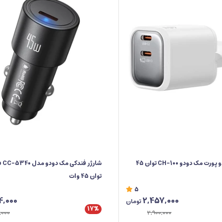
شارژر دیواری دو پورت مک دودو CH-100 توان 45
شارژر فندکی مک دودو مد
توان 45 وات
5
4,000
2,457,000
تومان
17%
,000
2,900,000