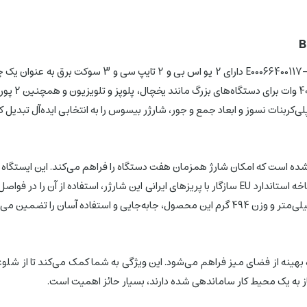
متنوع شما را در زمینه شارژ برآورده می‌سازد. طول کابل 1.5 متری و دوشاخه استاندارد EU سازگار با پریزه
فظ برق بیسوس مدل BPS30-3E، امکان استفاده بهینه از فضای میز فراهم می‌شود. این ویژگی به شما
نیاز به یک محیط کار ساماندهی شده دارند، بسیار حائز اهمیت است.