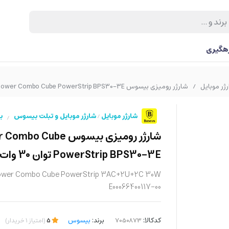
رهگیری
ژر موبایل
شارژر رومیزی بیسوس Power Combo Cube PowerStrip BPS30-3E توان 30 وات
/
شارژر موبایل
شارژر موبایل و تبلت بیسوس
ب
/
/
شارژر رومیزی بیسوس o Cube
PowerStrip BPS30-3E توان 30 وات
ower Combo Cube PowerStrip 3AC+2U+2C 30W
E00066400117-00
کدکالا:
برند:
بیسوس
5
(
امتیاز
1
خریدار
)