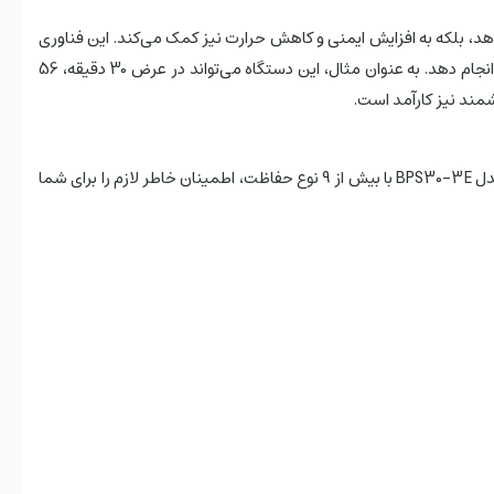
رق بیسوس، استفاده از فناوری GaN (نیترید گالیوم) است که نه تنها اندازه دستگاه را به میزان 38% کاهش می‌دهد، بلکه به افزایش ایمنی و کاهش حرارت نیز کمک می‌کند. این فناوری
به Baseus E00066400117-00 این امکان را می‌دهد که توان خروجی 30 وات را فراهم کرده و شارژ دستگاه‌ها را به 50% سریع‌تر از شارژرهای معمولی انجام دهد. به عنوان مثال، این دستگاه می‌تواند در عرض 30 دقیقه، 56
ایمنی دستگاه‌های الکترونیکی یکی از مهم‌ترین مسائلی است که در هنگام خرید یک چندراهی برق به آن توجه می‌شود. خوشبختانه، آداپتور بیسوس مدل BPS30-3E با بیش از 9 نوع حفاظت، اطمینان خاطر لازم را برای شما